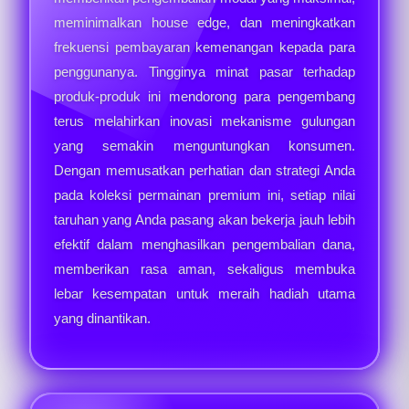
meminimalkan house edge, dan meningkatkan
frekuensi pembayaran kemenangan kepada para
penggunanya. Tingginya minat pasar terhadap
produk-produk ini mendorong para pengembang
terus melahirkan inovasi mekanisme gulungan
yang semakin menguntungkan konsumen.
Dengan memusatkan perhatian dan strategi Anda
pada koleksi permainan premium ini, setiap nilai
taruhan yang Anda pasang akan bekerja jauh lebih
efektif dalam menghasilkan pengembalian dana,
memberikan rasa aman, sekaligus membuka
lebar kesempatan untuk meraih hadiah utama
yang dinantikan.