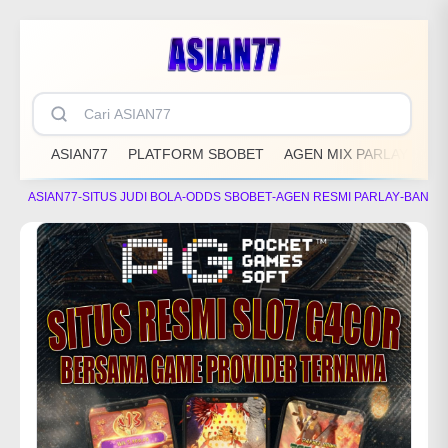
ASIAN77
PLATFORM SBOBET
AGEN MIX PARLAY
BA
ASIAN77
-
SITUS JUDI BOLA
-
ODDS SBOBET
-
AGEN RESMI PARLAY
-
BANDA