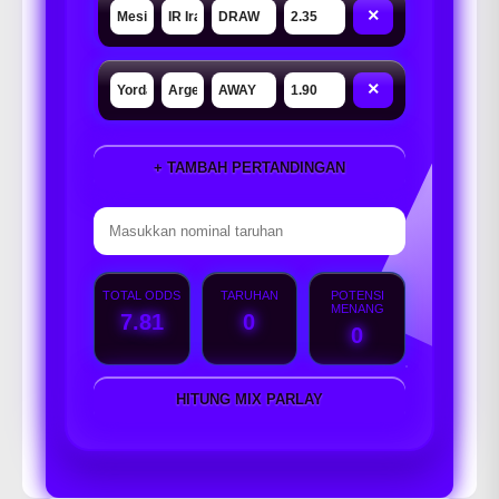
×
×
+ TAMBAH PERTANDINGAN
TOTAL ODDS
TARUHAN
POTENSI
MENANG
7.81
0
0
HITUNG MIX PARLAY